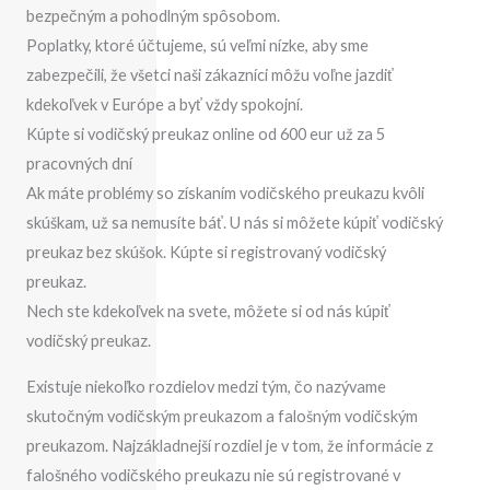
bezpečným a pohodlným spôsobom.
Poplatky, ktoré účtujeme, sú veľmi nízke, aby sme
zabezpečili, že všetci naši zákazníci môžu voľne jazdiť
kdekoľvek v Európe a byť vždy spokojní.
Kúpte si vodičský preukaz online od 600 eur už za 5
pracovných dní
Ak ​​máte problémy so získaním vodičského preukazu kvôli
skúškam, už sa nemusíte báť. U nás si môžete kúpiť vodičský
preukaz bez skúšok. Kúpte si registrovaný vodičský
preukaz.
Nech ste kdekoľvek na svete, môžete si od nás kúpiť
vodičský preukaz.
Existuje niekoľko rozdielov medzi tým, čo nazývame
skutočným vodičským preukazom a falošným vodičským
preukazom. Najzákladnejší rozdiel je v tom, že informácie z
falošného vodičského preukazu nie sú registrované v