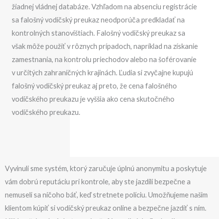
žiadnej vládnej databáze. Vzhľadom na absenciu registrácie
sa falošný vodičský preukaz neodporúča predkladať na
kontrolných stanovištiach. Falošný vodičský preukaz sa
však môže použiť v rôznych prípadoch, napríklad na získanie
zamestnania, na kontrolu priechodov alebo na šoférovanie
v určitých zahraničných krajinách. Ľudia si zvyčajne kupujú
falošný vodičský preukaz aj preto, že cena falošného
vodičského preukazu je vyššia ako cena skutočného
vodičského preukazu.
Vyvinuli sme systém, ktorý zaručuje úplnú anonymitu a poskytuje
vám dobrú reputáciu pri kontrole, aby ste jazdili bezpečne a
nemuseli sa ničoho báť, keď stretnete políciu. Umožňujeme našim
klientom kúpiť si vodičský preukaz online a bezpečne jazdiť s ním.