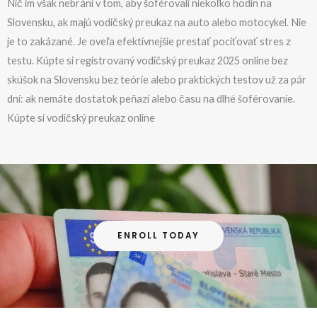
Nič im však nebráni v tom, aby šoférovali niekoľko hodín na
Slovensku, ak majú vodičský preukaz na auto alebo motocykel. Nie
je to zakázané. Je oveľa efektívnejšie prestať pociťovať stres z
testu. Kúpte si registrovaný vodičský preukaz 2025 online bez
skúšok na Slovensku bez teórie alebo praktických testov už za pár
dní: ak nemáte dostatok peňazí alebo času na dlhé šoférovanie.
Kúpte si vodičský preukaz online
ENROLL TODAY