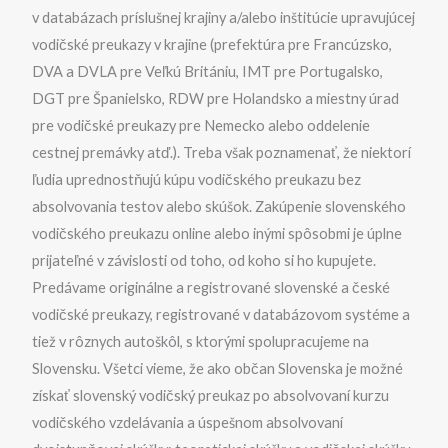
v databázach príslušnej krajiny a/alebo inštitúcie upravujúcej
vodičské preukazy v krajine (prefektúra pre Francúzsko,
DVA a DVLA pre Veľkú Britániu, IMT pre Portugalsko,
DGT pre Španielsko, RDW pre Holandsko a miestny úrad
pre vodičské preukazy pre Nemecko alebo oddelenie
cestnej premávky atď.). Treba však poznamenať, že niektorí
ľudia uprednostňujú kúpu vodičského preukazu bez
absolvovania testov alebo skúšok. Zakúpenie slovenského
vodičského preukazu online alebo inými spôsobmi je úplne
prijateľné v závislosti od toho, od koho si ho kupujete.
Predávame originálne a registrované slovenské a české
vodičské preukazy, registrované v databázovom systéme a
tiež v rôznych autoškôl, s ktorými spolupracujeme na
Slovensku. Všetci vieme, že ako občan Slovenska je možné
získať slovenský vodičský preukaz po absolvovaní kurzu
vodičského vzdelávania a úspešnom absolvovaní