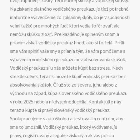
dvojstupňovej skúšky: teoretickej skúšky a vodičskej skúšky.
Na získanie platného vodičského preukazu je tiež potrebné
maturitné vysvedčenie zo základnej školy, čo je v súčasnosti
veľmi ťažké pre mnohých ľudí, ktorí vedia šoférovať, ale
nemôžu skúšku zložiť. Pre každého je splneným snom a
prianím získať vodičský preukaz hneď, ako si to želá. Prišli
sme vám splniť vaše sny a priania tým, že vám pomôžeme s
vybavením vodičského preukazu bez absolvovania skúšok.
Vodičský preukaz si u nás môžete kúpiť bez stresu. Nech
ste kdekoľvek, teraz si môžete kúpiť vodičský preukaz bez
absolvovania skúšok. Či už ste zo severu, juhu alebo z
východu na západ, kúpa slovenského vodičského preukazu
v roku 2025 nebola nikdy jednoduchšia. Kontaktujte nás
teraz a kúpte si pravý slovenský vodičský preukaz.
Spolupracujeme s autoškolou a testovacím centrom, aby
sme to umožnili. Vodičský preukaz, ktorý vydávame, je
pravý, registrovaný a legálne získaný a ak vás polícia