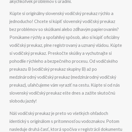
akýchkoľvek problémov s úradmi.
Kúpte si originálny slovenský vodičský preukaz rýchlo a
jednoducho! Chcete si kúpiť slovenský vodičský preukaz
bez problémov so skúškami alebo zdĺhavým papierovaním?
Ponúkame rýchly a spoľahlivý spôsob, ako si kúpiť oficiálny
vodičský preukaz, plne registrovaný a uznaný vládou. Kúpte
si vodičský preukaz. Preskočte skúšky a vychutnajte si
pohodlie rýchleho a bezpečného procesu. Od vodičského
preukazu B (vodičský preukaz skupiny B) až po
medzinárodný vodičský preukaz (medzinárodný vodičský
preukaz), uľahčujeme vám vyraziť na cestu. Kúpte si od nás
slovenský vodičský preukaz ešte dnes a zažite skutočnú
slobodu jazdy!
Náš vodičský preukaz je preto vo všetkých ohľadoch
identický s originálom s prítomnosťou vodoznakov. Potom
nasleduje druhá časť, ktorá spočíva v registrácii dokumentu