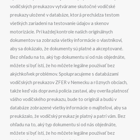
vodičských preukazov vytvárame skutočné vodičské
preukazy uložené v databáze, ktorá prechádza testom
všetkých zariadení na testovanie údajov a skenov
motorizácie. Pri každej kontrole našich originálnych
dokumentov sa zobrazia všetky informácie o vlastníkovi,
aby sa dokázalo, že dokumenty sú platné a akceptované.
Bez ohľadu na to, aký typ dokumentu si od nás objednáte,
môžete si byť istí, že ho môžete legálne používať bez
akýchkoľvek problémov. Spolupracujeme s databázami
vodičských preukazov ZFER v Nemecku a rôznych obciach,
takže keď vás dopravná polícia zastaví, aby overila platnosť
vášho vodičského preukazu, bude to originál a budú v
databáze zobrazené všetky informácie o majiteľovi, aby sa
preukázalo, že vodičský preukaz je platný a patrí vám. Bez
ohľadu na to, aký typ dokumentu si od nás objednáte,
môžete si byť istí, že ho môžete legálne používať bez