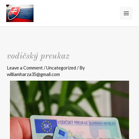
Skip
to
content
vodičský preukaz
Leave a Comment
/
Uncategorized
/ By
williamharza35@gmail.com